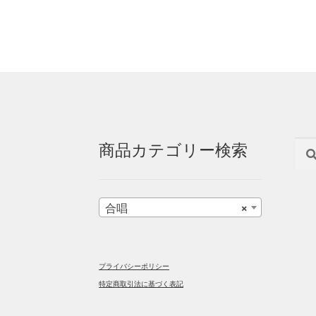
検
検
商品カテゴリー検索
索
索
対
象:
合唱
×
プライバシーポリシー
特定商取引法に基づく表記