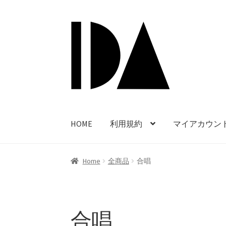
ナ
コ
ビ
ン
ゲ
テ
ー
ン
シ
ツ
ョ
へ
ン
ス
へ
キ
HOME
利用規約
マイアカウン
ス
ッ
キ
プ
ッ
Home
全商品
合唱
プ
合唱