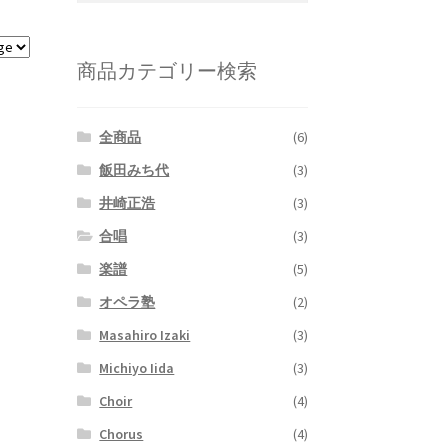
対
象:
商品カテゴリー検索
全商品
(6)
飯田みち代
(3)
井崎正浩
(3)
合唱
(3)
楽譜
(5)
オペラ塾
(2)
Masahiro Izaki
(3)
Michiyo Iida
(3)
Choir
(4)
Chorus
(4)