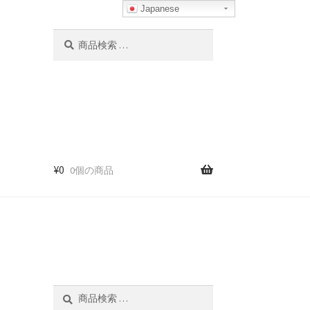
Japanese
検
検
索
索
対
象:
¥
0
0個の商品
検
検
索
索